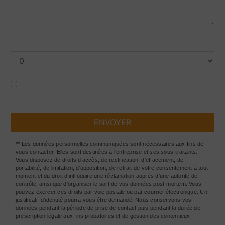
Combien font six plus neuf
En cochant cette case, j'accepte les conditions
particulières ci-dessous **
ENVOYER
** Les données personnelles communiquées sont nécessaires aux fins de
vous contacter. Elles sont destinées à l'entreprise et ses sous-traitants.
Vous disposez de droits d’accès, de rectification, d’effacement, de
portabilité, de limitation, d’opposition, de retrait de votre consentement à tout
moment et du droit d’introduire une réclamation auprès d’une autorité de
contrôle, ainsi que d’organiser le sort de vos données post-mortem. Vous
pouvez exercer ces droits par voie postale ou par courrier électronique. Un
justificatif d'identité pourra vous être demandé. Nous conservons vos
données pendant la période de prise de contact puis pendant la durée de
prescription légale aux fins probatoires et de gestion des contentieux.