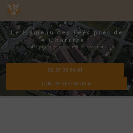
Le Hameau des Fées près de
Chartres
Votre projet de vie se réalise avec nous
02 37 36 54 61
CONTACTEZ-NOUS ➤