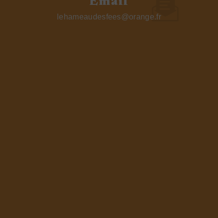
Email
lehameaudesfees@orange.fr