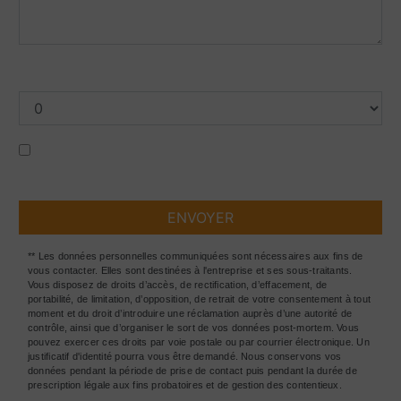
Combien font six plus six
En cochant cette case, j'accepte les conditions
particulières ci-dessous **
ENVOYER
** Les données personnelles communiquées sont nécessaires aux fins de
vous contacter. Elles sont destinées à l'entreprise et ses sous-traitants.
Vous disposez de droits d’accès, de rectification, d’effacement, de
portabilité, de limitation, d’opposition, de retrait de votre consentement à tout
moment et du droit d’introduire une réclamation auprès d’une autorité de
contrôle, ainsi que d’organiser le sort de vos données post-mortem. Vous
pouvez exercer ces droits par voie postale ou par courrier électronique. Un
justificatif d'identité pourra vous être demandé. Nous conservons vos
données pendant la période de prise de contact puis pendant la durée de
prescription légale aux fins probatoires et de gestion des contentieux.